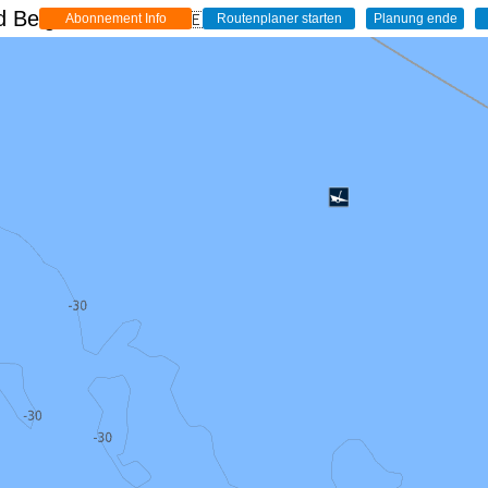
 Belgien - Live
🇩🇪