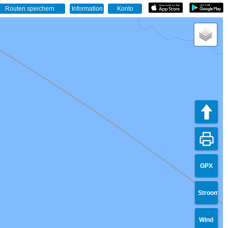
GPX
Stroom
Wind