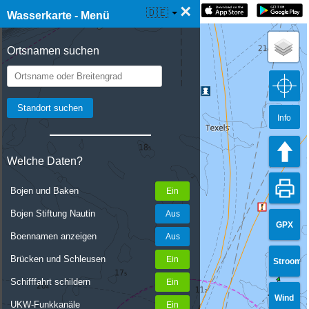
×
☰ Wasserkarte Live
🇩🇪
Wasserkarte - Menü
Ortsnamen suchen
Info
Welche Daten?
Bojen und Baken
Bojen Stiftung Nautin
GPX
Boennamen anzeigen
Brücken und Schleusen
Stroom
Schifffahrt schildern
Wind
UKW-Funkkanäle