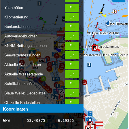
Yachthäfen
Kilometrierung
Boei Rijkswate
Bunkerstationen
VC Den Helder VHF62
Autoverladebuchten
KNRM-Rettungsstationen
Frischwasser im Winter zu bekommen.
Verkehrszentrale Den Helder Seefun
Seewettermessungen
Aktuelle Wasserdaten
Aktuelle Wasserstände
Schifffahrtskanäle
Blaue Welle: Liegeplätze
Offizielle Badestellen
Koordinaten
Nachrichten Binnenschifffahrt
GPS
53.40875
6.19355
AIS-Schiffspositionen