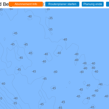
 Belgien - Live
🇩🇪