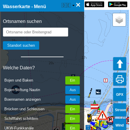
×
☰ Wasserkarte Live
🇩🇪
Wasserkarte - Menü
Ortsnamen suchen
Welche Daten?
Bojen und Baken
Bojen Stiftung Nautin
GPX
Boennamen anzeigen
VC De
Brücken und Schleusen
Stroom
Schifffahrt schildern
Frischwasser im Win
Wind
UKW-Funkkanäle
Verkehrszent