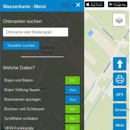
×
☰ Wasserkarte Live
🇩🇪
Wasserkarte - Menü
Ortsnamen suchen
Welche Daten?
Bojen und Baken
Bojen Stiftung Nautin
GPX
Boennamen anzeigen
Brücken und Schleusen
Stroom
Schifffahrt schildern
Wind
UKW-Funkkanäle