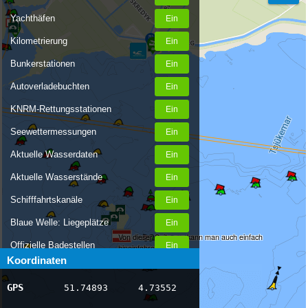
Yachthäfen
Kilometrierung
Bunkerstationen
Autoverladebuchten
KNRM-Rettungsstationen
Seewettermessungen
Aktuelle Wasserdaten
Aktuelle Wasserstände
Schifffahrtskanäle
Blaue Welle: Liegeplätze
Von dieser Seite aus kann man auch einfach
Offizielle Badestellen
hineinfahren.
Koordinaten
Nachrichten Binnenschifffahrt
GPS
51.74893
4.73552
AIS-Schiffspositionen