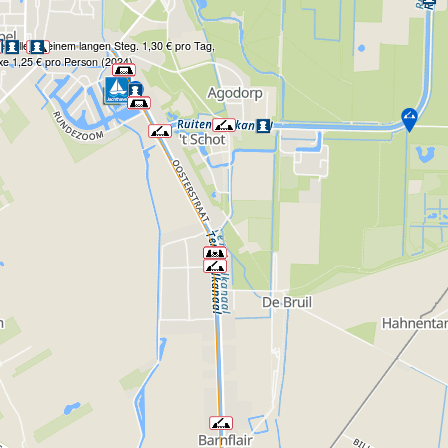
estelle an einem langen Steg. 1,30 € pro Tag,
xe 1,25 € pro Person (2024)