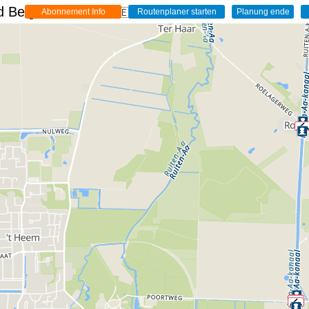
 Belgien - Live
🇩🇪