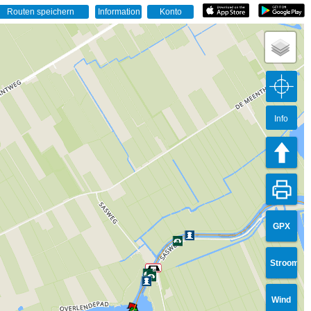
Info
GPX
Stroom
Wind