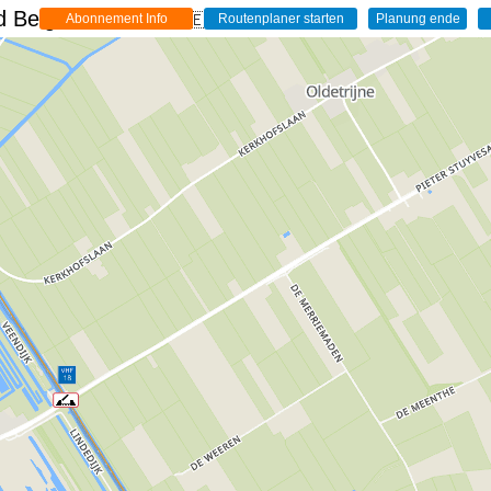
 Belgien - Live
🇩🇪