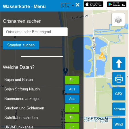
×
☰ Wasserkarte Live
🇩🇪
Wasserkarte - Menü
Ortsnamen suchen
Welche Daten?
Bojen und Baken
Bojen Stiftung Nautin
GPX
Boennamen anzeigen
Brücken und Schleusen
Stroom
Schifffahrt schildern
Wind
UKW-Funkkanäle