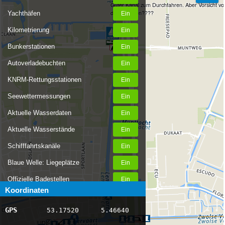
Guter Kanal zum Durchfahren. Aber Vorsicht vo
den Pflanzen????
Yachthäfen
Kilometrierung
Bunkerstationen
Autoverladebuchten
KNRM-Rettungsstationen
Seewettermessungen
Aktuelle Wasserdaten
Aktuelle Wasserstände
Schifffahrtskanäle
Blaue Welle: Liegeplätze
Offizielle Badestellen
Koordinaten
Nachrichten Binnenschifffahrt
GPS
53.17520
5.46640
AIS-Schiffspositionen
Zeit
LIDL