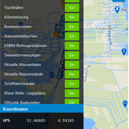
Yachthäfen
Bau d
Kilometrierung
Bunkerstationen
Ab
Autoverladebuchten
KNRM-Rettungsstationen
Seewettermessungen
Aktuelle Wasserdaten
Aktuelle Wasserstände
Schifffahrtskanäle
Blaue Welle: Liegeplätze
Offizielle Badestellen
Koordinaten
Nachrichten Binnenschifffahrt
GPS
52.46805
4.59185
AIS-Schiffspositionen