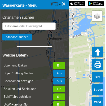
×
☰ Wasserkarte Live
🇩🇪
Wasserkarte - Menü
Ortsnamen suchen
Welche Daten?
Bojen und Baken
Bojen Stiftung Nautin
GPX
Boennamen anzeigen
Brücken und Schleusen
Stroom
Schifffahrt schildern
Wind
UKW-Funkkanäle