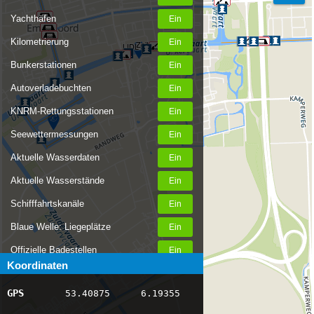
Yachthäfen
Kilometrierung
Zeit
LIDL
Bunkerstationen
Autoverladebuchten
KNRM-Rettungsstationen
Seewettermessungen
Aktuelle Wasserdaten
Aktuelle Wasserstände
Schifffahrtskanäle
Blaue Welle: Liegeplätze
Offizielle Badestellen
Koordinaten
Nachrichten Binnenschifffahrt
GPS
53.40875
6.19355
AIS-Schiffspositionen