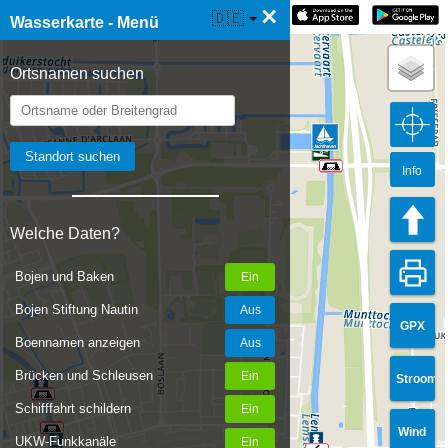
×
☰ Wasserkarte Live
🇩🇪
Wasserkarte - Menü
Ortsnamen suchen
Info
Welche Daten?
Bojen und Baken
Bojen Stiftung Nautin
GPX
Boennamen anzeigen
Brücken und Schleusen
Stroom
Schifffahrt schildern
Wind
UKW-Funkkanäle