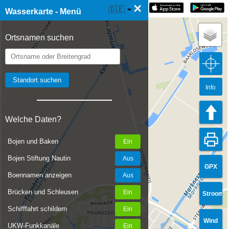
×
☰ Wasserkarte Live
🇩🇪
Wasserkarte - Menü
Ortsnamen suchen
Info
Welche Daten?
Bojen und Baken
Bojen Stiftung Nautin
GPX
Boennamen anzeigen
Brücken und Schleusen
Stroom
Schifffahrt schildern
Wind
UKW-Funkkanäle