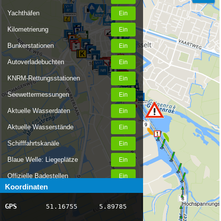
Yachthäfen
Kilometrierung
Bunkerstationen
Autoverladebuchten
10
KNRM-Rettungsstationen
Seewettermessungen
Aktuelle Wasserdaten
9
Aktuelle Wasserstände
Schifffahrtskanäle
Blaue Welle: Liegeplätze
Offizielle Badestellen
Koordinaten
Nachrichten Binnenschifffahrt
8
Hochspannungsl
GPS
51.16755
5.89785
AIS-Schiffspositionen