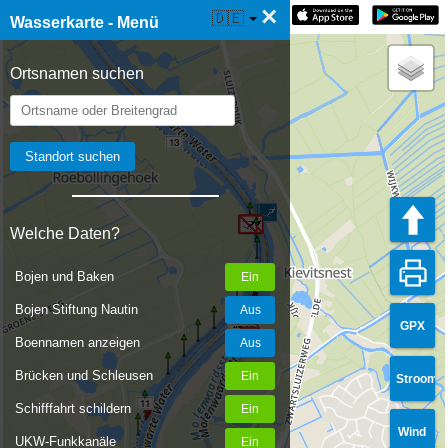
×
☰ Wasserkarte Live
🇩🇪
Wasserkarte - Menü
Ortsnamen suchen
13
Welche Daten?
12
Bojen und Baken
Bojen Stiftung Nautin
GPX
Boennamen anzeigen
Brücken und Schleusen
Stroom
11
Schifffahrt schildern
Wind
UKW-Funkkanäle