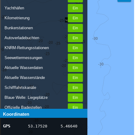
Yachthäfen
Kilometrierung
Bunkerstationen
Autoverladebuchten
KNRM-Rettungsstationen
Seewettermessungen
Aktuelle Wasserdaten
Aktuelle Wasserstände
Schifffahrtskanäle
Blaue Welle: Liegeplätze
Offizielle Badestellen
Koordinaten
Nachrichten Binnenschifffahrt
GPS
53.17520
5.46640
AIS-Schiffspositionen