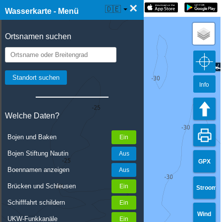
×
☰ Wasserkarte Live
🇩🇪
Wasserkarte - Menü
Ortsnamen suchen
Info
Welche Daten?
Bojen und Baken
Bojen Stiftung Nautin
GPX
Boennamen anzeigen
Brücken und Schleusen
Stroom
Schifffahrt schildern
Wind
UKW-Funkkanäle