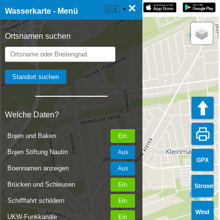
×
☰ Wasserkarte Live
🇩🇪
Wasserkarte - Menü
Ortsnamen suchen
Welche Daten?
Bojen und Baken
Bojen Stiftung Nautin
GPX
Boennamen anzeigen
Brücken und Schleusen
Stroom
Schifffahrt schildern
Wind
UKW-Funkkanäle