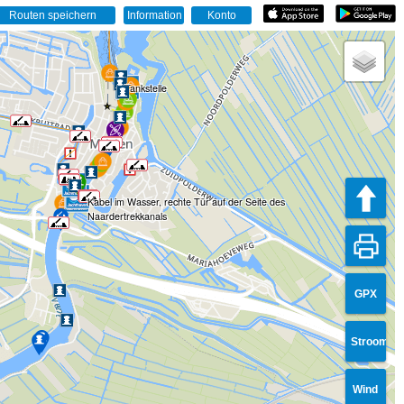
Tankstelle
Kabel im Wasser, rechte Tür auf der Seite des
Naardertrekkanals
GPX
Stroom
Wind