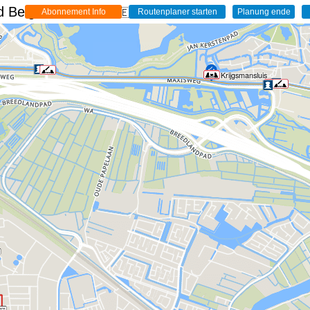
 Belgien - Live
🇩🇪
Die Krijgsmansluis