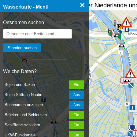
×
☰ Wasserkarte Deutschland, der Niederlande und
Wasserkarte - Menü
Ortsnamen suchen
7
Welche Daten?
Bojen und Baken
Bojen Stiftung Nautin
8
Boennamen anzeigen
Brücken und Schleusen
Schifffahrt schildern
UKW-Funkkanäle