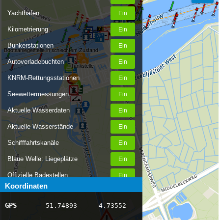
Yachthäfen
Kilometrierung
Bunkerstationen
Bootsanlegestelle in schlechtem Zustand
Autoverladebuchten
Tankstelle
KNRM-Rettungsstationen
Seewettermessungen
Aktuelle Wasserdaten
Aktuelle Wasserstände
Schifffahrtskanäle
Blaue Welle: Liegeplätze
Offizielle Badestellen
Koordinaten
Nachrichten Binnenschifffahrt
GPS
51.74893
4.73552
AIS-Schiffspositionen