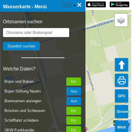
×
☰ Wasserkarte Live
🇩🇪
Wasserkarte - Menü
Ortsnamen suchen
Welche Daten?
Bojen und Baken
Bojen Stiftung Nautin
GPX
Boennamen anzeigen
Brücken und Schleusen
Stroom
Schifffahrt schildern
Wind
UKW-Funkkanäle