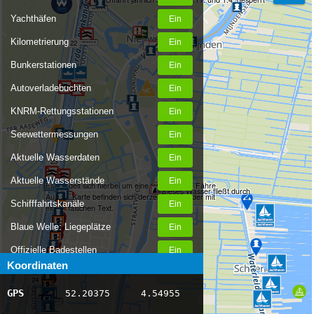
Yachthäfen
Kilometrierung
22
Bunkerstationen
Autoverladebuchten
KNRM-Rettungsstationen
Seewettermessungen
Aktuelle Wasserdaten
23
Aktuelle Wasserstände
Es handelt sich hierbei um eine frei fahrende Fähre.
Dieses Wasser fließt durch
Auf der Karte befinden sich derzeit vier Schilder mit
Schifffahrtskanäle
einem falschen Text.
Blaue Welle: Liegeplätze
Offizielle Badestellen
Koordinaten
Nachrichten Binnenschifffahrt
24
GPS
52.20375
4.54955
AIS-Schiffspositionen