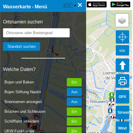
×
☰ Wasserkarte Live
🇩🇪
Wasserkarte - Menü
Ortsnamen suchen
Info
20
Welche Daten?
Bojen und Baken
Bojen Stiftung Nautin
GPX
21
Boennamen anzeigen
Brücken und Schleusen
Stroom
Schifffahrt schildern
Wind
UKW-Funkkanäle
Durchfahrt jährlich zwischen 1.11. und 1.4. gesperrt