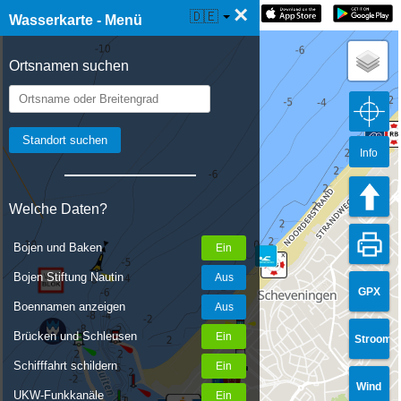
×
☰ Wasserkarte Live
🇩🇪
Wasserkarte - Menü
Ortsnamen suchen
Info
Welche Daten?
Bojen und Baken
Bojen Stiftung Nautin
GPX
Boennamen anzeigen
Brücken und Schleusen
Stroom
Schifffahrt schildern
Wind
UKW-Funkkanäle