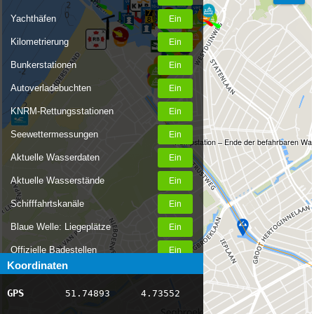
Yachthäfen
Kilometrierung
Bunkerstationen
Autoverladebuchten
KNRM-Rettungsstationen
Seewettermessungen
Pumpstation – Ende der befahrbaren Wa
Aktuelle Wasserdaten
Aktuelle Wasserstände
Schifffahrtskanäle
Blaue Welle: Liegeplätze
Offizielle Badestellen
Koordinaten
Nachrichten Binnenschifffahrt
GPS
51.74893
4.73552
AIS-Schiffspositionen