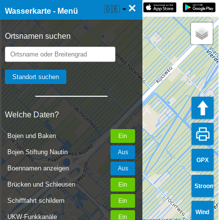
×
☰ Wasserkarte Live
🇩🇪
Wasserkarte - Menü
Ortsnamen suchen
Welche Daten?
Bojen und Baken
Bojen Stiftung Nautin
GPX
Boennamen anzeigen
Brücken und Schleusen
Stroom
Schifffahrt schildern
Wind
UKW-Funkkanäle