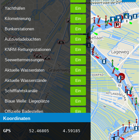
Yachthäfen
Kilometrierung
8
Bunkerstationen
Autoverladebuchten
9
KNRM-Rettungsstationen
Seewettermessungen
Aktuelle Wasserdaten
Aktuelle Wasserstände
10
Schifffahrtskanäle
Blaue Welle: Liegeplätze
Offizielle Badestellen
Koordinaten
Nachrichten Binnenschifffahrt
11
GPS
52.46805
4.59185
AIS-Schiffspositionen