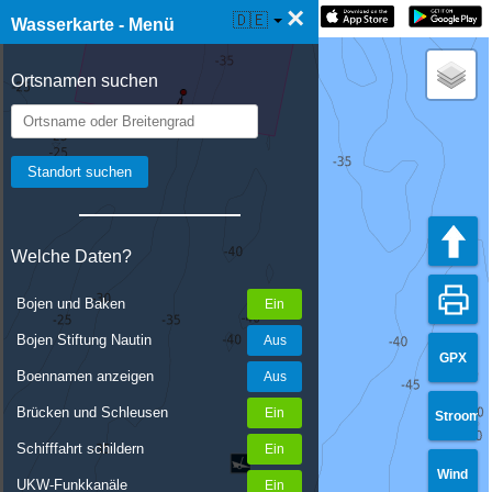
×
☰ Wasserkarte Live
🇩🇪
Wasserkarte - Menü
Ortsnamen suchen
Welche Daten?
Bojen und Baken
Bojen Stiftung Nautin
GPX
Boennamen anzeigen
Brücken und Schleusen
Stroom
Schifffahrt schildern
Wind
UKW-Funkkanäle