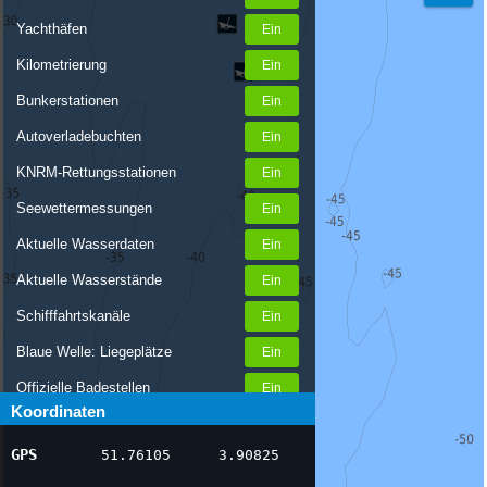
Yachthäfen
Kilometrierung
Bunkerstationen
Autoverladebuchten
KNRM-Rettungsstationen
Seewettermessungen
Aktuelle Wasserdaten
Aktuelle Wasserstände
Schifffahrtskanäle
Blaue Welle: Liegeplätze
Offizielle Badestellen
Koordinaten
Nachrichten Binnenschifffahrt
GPS
51.76105
3.90825
AIS-Schiffspositionen