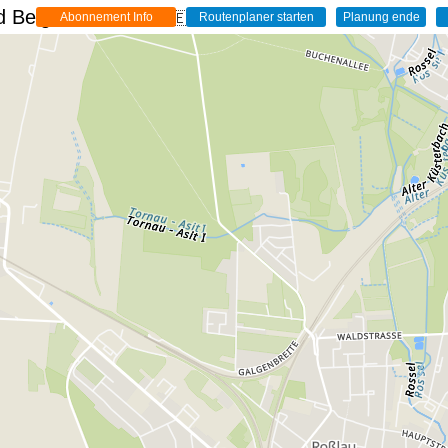
 Belgien - Live
🇩🇪