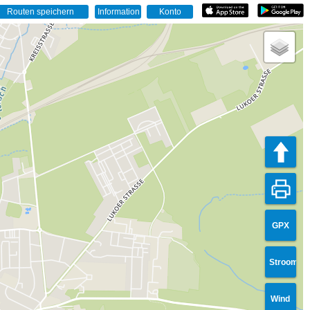
GPX
Stroom
Wind