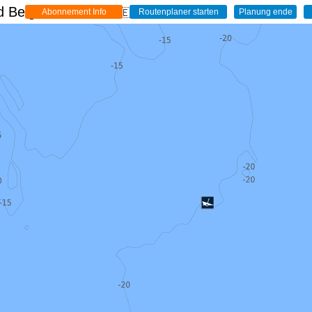
 Belgien - Live
🇩🇪