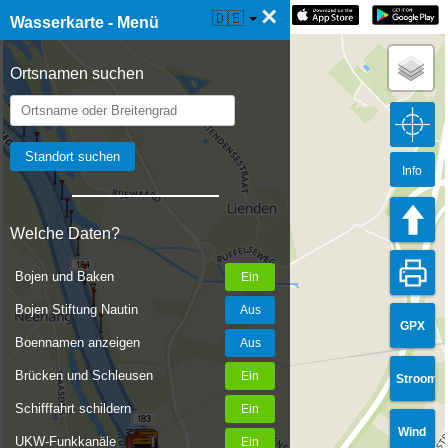
×
☰ Wasserkarte Live
🇩🇪
Wasserkarte - Menü
Ortsnamen suchen
Info
Welche Daten?
184
Bojen und Baken
Bojen Stiftung Nautin
GPX
Boennamen anzeigen
Brücken und Schleusen
Stroom
Schifffahrt schildern
183
Wind
UKW-Funkkanäle