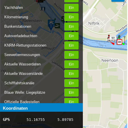
Yachthäfen
Kilometrierung
Bunkerstationen
182
Autoverladebuchten
181
KNRM-Rettungsstationen
Seewettermessungen
Aktuelle Wasserdaten
Aktuelle Wasserstände
Schifffahrtskanäle
Blaue Welle: Liegeplätze
Offizielle Badestellen
Koordinaten
Nachrichten Binnenschifffahrt
GPS
51.16755
5.89785
AIS-Schiffspositionen