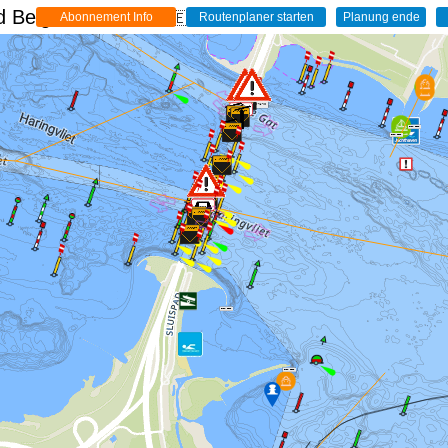
 Belgien - Live
🇩🇪