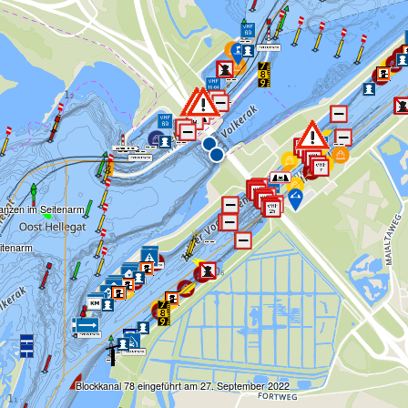
anzen im Seitenarm
itenarm
Blockkanal 78 eingeführt am 27. September 2022