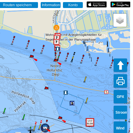
Wohngebiet mit Anlegemöglichkeiten für
Segelyachten in der Planungsphase
GPX
Stroom
Wind