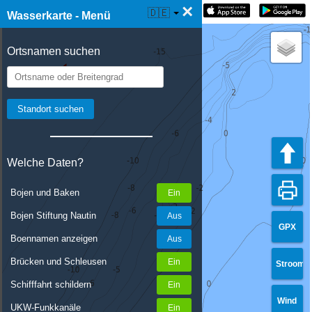
×
☰ Wasserkarte Live
🇩🇪
Wasserkarte - Menü
Ortsnamen suchen
Welche Daten?
Bojen und Baken
Bojen Stiftung Nautin
GPX
Boennamen anzeigen
Brücken und Schleusen
Stroom
Schifffahrt schildern
Wind
UKW-Funkkanäle