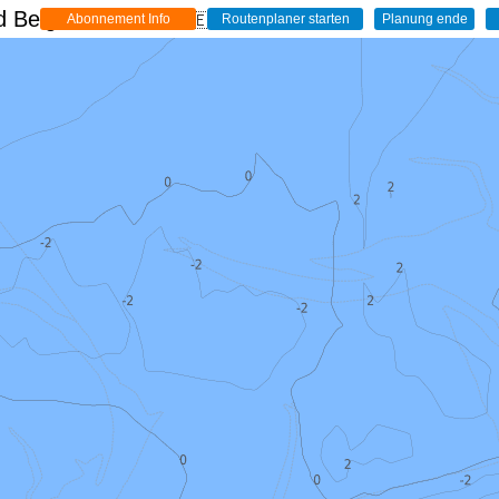
 Belgien - Live
🇩🇪