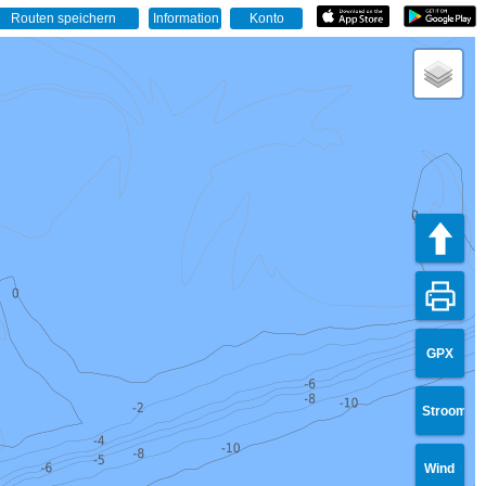
GPX
Stroom
Wind