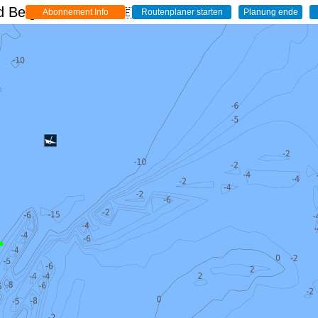
 Belgien - Live
🇩🇪