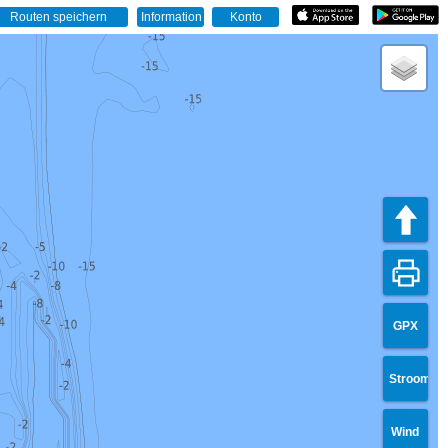
GPX
Stroom
Wind