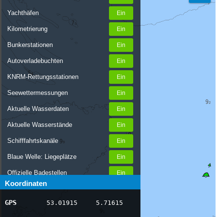
Yachthäfen
Kilometrierung
Bunkerstationen
Autoverladebuchten
KNRM-Rettungsstationen
Seewettermessungen
Aktuelle Wasserdaten
Aktuelle Wasserstände
Schifffahrtskanäle
Blaue Welle: Liegeplätze
Offizielle Badestellen
Koordinaten
Nachrichten Binnenschifffahrt
GPS
53.01915
5.71615
AIS-Schiffspositionen