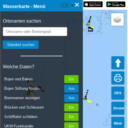
×
☰ Wasserkarte Live
🇩🇪
Wasserkarte - Menü
Ortsnamen suchen
Welche Daten?
Bojen und Baken
Bojen Stiftung Nautin
GPX
Boennamen anzeigen
Brücken und Schleusen
Stroom
Schifffahrt schildern
Wind
UKW-Funkkanäle