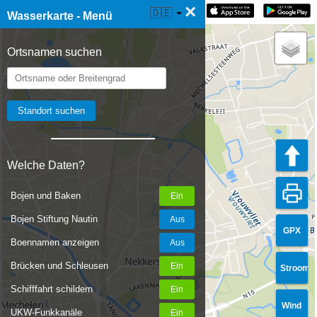
×
☰ Wasserkarte Live
🇩🇪
Wasserkarte - Menü
Ortsnamen suchen
Welche Daten?
Bojen und Baken
Bojen Stiftung Nautin
GPX
Boennamen anzeigen
Brücken und Schleusen
Stroom
Schifffahrt schildern
Wind
UKW-Funkkanäle