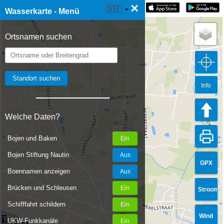
×
☰ Wasserkarte Live
🇩🇪
Wasserkarte - Menü
Ortsnamen suchen
Info
Welche Daten?
Bojen und Baken
Bojen Stiftung Nautin
GPX
Boennamen anzeigen
Brücken und Schleusen
Stroom
Schifffahrt schildern
Wind
UKW-Funkkanäle