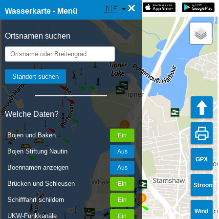
×
☰ Wasserkarte Live
🇩🇪
Wasserkarte - Menü
Ortsnamen suchen
Welche Daten?
Bojen und Baken
Bojen Stiftung Nautin
GPX
Boennamen anzeigen
Brücken und Schleusen
Stroom
Schifffahrt schildern
Wind
UKW-Funkkanäle