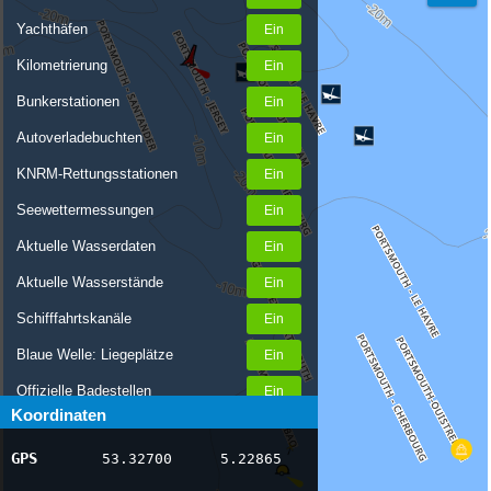
Yachthäfen
Kilometrierung
Bunkerstationen
Autoverladebuchten
KNRM-Rettungsstationen
Seewettermessungen
Aktuelle Wasserdaten
Aktuelle Wasserstände
Schifffahrtskanäle
Blaue Welle: Liegeplätze
Offizielle Badestellen
Koordinaten
Nachrichten Binnenschifffahrt
GPS
53.32700
5.22865
AIS-Schiffspositionen