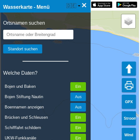
×
☰ Wasserkarte Live
🇩🇪
Wasserkarte - Menü
Ortsnamen suchen
Welche Daten?
Bojen und Baken
Bojen Stiftung Nautin
GPX
Boennamen anzeigen
Brücken und Schleusen
Stroom
Schifffahrt schildern
Wind
UKW-Funkkanäle