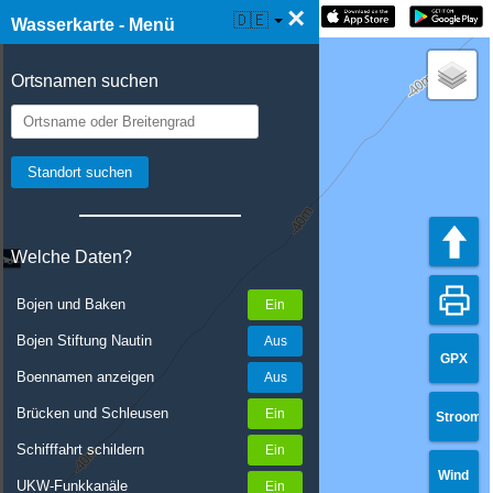
×
☰ Wasserkarte Live
🇩🇪
Wasserkarte - Menü
Ortsnamen suchen
Welche Daten?
Bojen und Baken
Bojen Stiftung Nautin
GPX
Boennamen anzeigen
Brücken und Schleusen
Stroom
Schifffahrt schildern
Wind
UKW-Funkkanäle