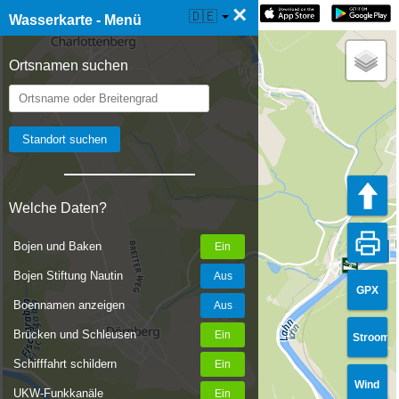
×
☰ Wasserkarte Live
🇩🇪
Wasserkarte - Menü
Ortsnamen suchen
Welche Daten?
Bojen und Baken
Bojen Stiftung Nautin
GPX
Boennamen anzeigen
Brücken und Schleusen
Stroom
Schifffahrt schildern
Wind
UKW-Funkkanäle