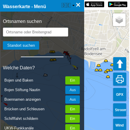
×
☰ Wasserkarte Live
🇩🇪
Wasserkarte - Menü
Ortsnamen suchen
Welche Daten?
Bojen und Baken
Bojen Stiftung Nautin
GPX
Boennamen anzeigen
Brücken und Schleusen
Stroom
Schifffahrt schildern
Wind
UKW-Funkkanäle